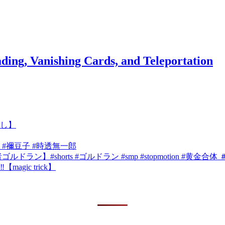
ing, Vanishing Cards, and Teleportation
し】
 #禰豆子 #時透無一郎
shorts #ゴルドラン #smp #stopmotion #黄金合体 ＃勇者
ic trick】