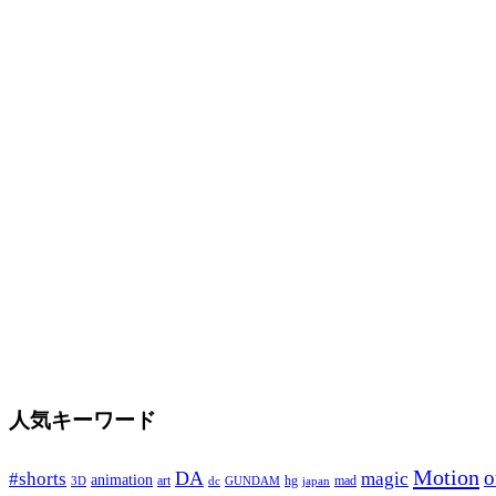
人気キーワード
Motion
o
DA
#shorts
magic
animation
art
hg
mad
GUNDAM
japan
3D
dc