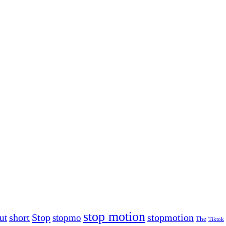
stop motion
Stop
stopmotion
ut
short
stopmo
The
Tiktok