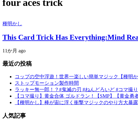
four aces trick
種明かし
This Card Trick Has Everything:Mind Read
11か月 ago
最近の投稿
コップの空中浮遊！世界一楽しい簡単マジック【種明か
ストップモーション製作時間
ラッキー無一郎！？#鬼滅の刃 #ねんどろいど #コマ撮り
【コマ撮り】黄金合体 ゴルドラン！【SMP】【黄金勇者ゴルドラン】#
【種明かし】棒が宙に浮く衝撃マジックのやり方大暴露‼️【mag
人気記事