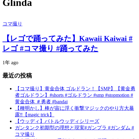
Glinda
コマ撮り
【レゴで踊ってみた】Kawaii Kaiwai #
レゴ #コマ撮り #踊ってみた
1年 ago
最近の投稿
【コマ撮り】黄金合体 ゴルドラン！【SMP】【黄金勇
者ゴルドラン】#shorts #ゴルドラン #smp #stopmotion #
黄金合体 ＃勇者 #bandai
【種明かし】棒が宙に浮く衝撃マジックのやり方大暴
露‼️【magic trick】
【ウッディ】バトルウッディシリーズ
ガンタンク初期型の理想と現実#ガンプラ #ガンダム #
コマ撮り