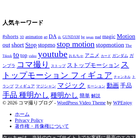
人気キーワード
Motion
#shorts
DA
magic
animation
art
hg
mad
GUNDAM
japan
3D
dc
stop motion
short
Stop
stopmotion
out
stopmo
The
youtube
to
top
アニメ
ガンダム
ガ
おもちゃ
Tiktok
video
カード
コマ撮り
ス
ストップモーション
ンプラ
ストップ
トップモーション フィギュア
ト
チャンネル
マジック
動画
手品
フィギュア
ランプ
マジシャン
モーション
手品 種明かし
種明かし
簡単
解説
© 2026 コマ撮りブログ -
WordPress Video Theme
by
WPEnjoy
ホーム
Privacy Policy
著作権・肖像権について
クッキーは、当社のウェブサイト上でお客様に最高のエクス