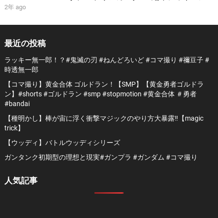
ABS割れ対策
2年 ago
最近の投稿
ラッキー無一郎！？#鬼滅の刃 #ねんどろいど #コマ撮り #禰豆子 #
時透無一郎
【コマ撮り】黄金合体 ゴルドラン！【SMP】【黄金勇者ゴルドラ
ン】#shorts #ゴルドラン #smp #stopmotion #黄金合体 ＃勇者
#bandai
【種明かし】棒が宙に浮く衝撃マジックのやり方大暴露‼️【magic
trick】
【ウッディ】バトルウッディシリーズ
ガンタンク初期型の理想と現実#ガンプラ #ガンダム #コマ撮り
人気記事