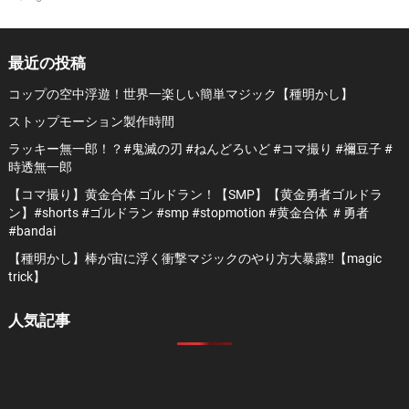
最近の投稿
コップの空中浮遊！世界一楽しい簡単マジック【種明かし】
ストップモーション製作時間
ラッキー無一郎！？#鬼滅の刃 #ねんどろいど #コマ撮り #禰豆子 #
時透無一郎
【コマ撮り】黄金合体 ゴルドラン！【SMP】【黄金勇者ゴルドラ
ン】#shorts #ゴルドラン #smp #stopmotion #黄金合体 ＃勇者
#bandai
【種明かし】棒が宙に浮く衝撃マジックのやり方大暴露‼️【magic
trick】
人気記事