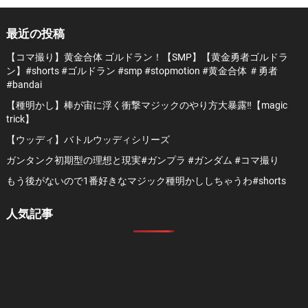
最近の投稿
【コマ撮り】黄金合体 ゴルドラン！【SMP】【黄金勇者ゴルドラ
ン】#shorts #ゴルドラン #smp #stopmotion #黄金合体 ＃勇者
#bandai
【種明かし】棒が宙に浮く衝撃マジックのやり方大暴露‼️【magic
trick】
【ウッディ】バトルウッディシリーズ
ガンタンク初期型の理想と現実#ガンプラ #ガンダム #コマ撮り
もう後がないので1番好きなマジック種明かししちゃうわ#shorts
人気記事