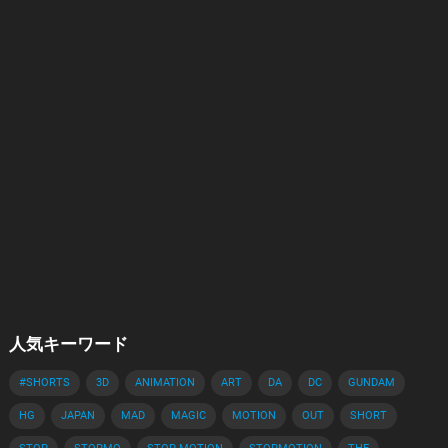
人気キーワード
#SHORTS
3D
ANIMATION
ART
DA
DC
GUNDAM
HG
JAPAN
MAD
MAGIC
MOTION
OUT
SHORT