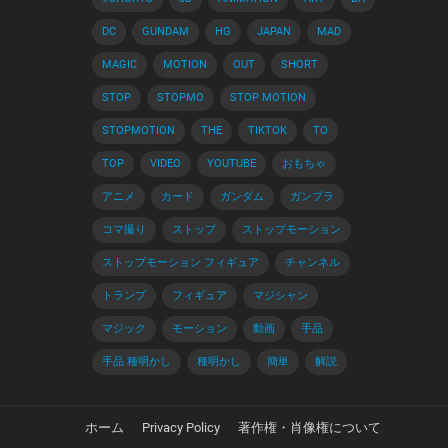
DC
GUNDAM
HG
JAPAN
MAD
MAGIC
MOTION
OUT
SHORT
STOP
STOPMO
STOP MOTION
STOPMOTION
THE
TIKTOK
TO
TOP
VIDEO
YOUTUBE
おもちゃ
アニメ
カード
ガンダム
ガンプラ
コマ撮り
ストップ
ストップモーション
ストップモーション フィギュア
チャンネル
トランプ
フィギュア
マジシャン
マジック
モーション
動画
手品
手品 種明かし
種明かし
簡単
解説
ホーム
Privacy Policy
著作権・肖像権について