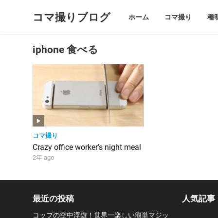
コマ撮りブログ
ホーム
コマ撮り
種
iphone 食べる
コマ撮り
Crazy office worker’s night meal
2年 ago
最近の投稿
人気記事
コップの空中浮遊！世界一楽しい簡単マジッ