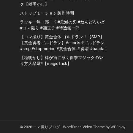
ク【種明かし】
ストップモーション製作時間
ラッキー無一郎！？#鬼滅の刃 #ねんどろいど
#コマ撮り #禰豆子 #時透無一郎
【コマ撮り】黄金合体 ゴルドラン！【SMP】
【黄金勇者ゴルドラン】#shorts #ゴルドラン
#smp #stopmotion #黄金合体 ＃勇者 #bandai
【種明かし】棒が宙に浮く衝撃マジックのや
り方大暴露‼️【magic trick】
© 2026 コマ撮りブログ -
WordPress Video Theme
by
WPEnjoy