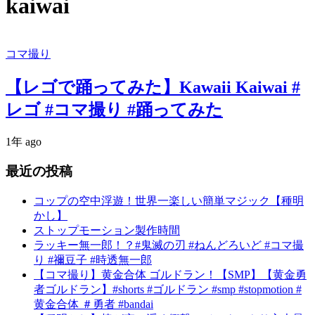
kaiwai
コマ撮り
【レゴで踊ってみた】Kawaii Kaiwai #
レゴ #コマ撮り #踊ってみた
1年 ago
最近の投稿
コップの空中浮遊！世界一楽しい簡単マジック【種明
かし】
ストップモーション製作時間
ラッキー無一郎！？#鬼滅の刃 #ねんどろいど #コマ撮
り #禰豆子 #時透無一郎
【コマ撮り】黄金合体 ゴルドラン！【SMP】【黄金勇
者ゴルドラン】#shorts #ゴルドラン #smp #stopmotion #
黄金合体 ＃勇者 #bandai