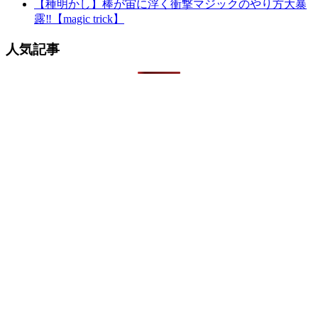
【種明かし】棒が宙に浮く衝撃マジックのやり方大暴
露‼️【magic trick】
人気記事