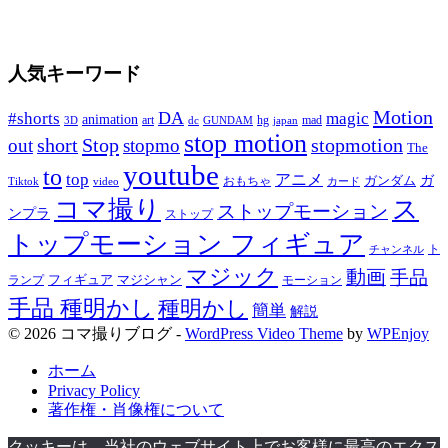
人気キーワード
Motion
DA
#shorts
magic
animation
art
hg
mad
GUNDAM
japan
3D
dc
stop motion
Stop
stopmotion
out
short
stopmo
The
youtube
to
top
アニメ
ガンダム
ガ
おもちゃ
Tiktok
video
カード
コマ撮り
ス
ストップモーション
ンプラ
ストップ
トップモーション フィギュア
ト
チャンネル
マジック
動画
手品
フィギュア
ランプ
マジシャン
モーション
手品 種明かし
種明かし
簡単
解説
© 2026 コマ撮りブログ -
WordPress Video Theme
by
WPEnjoy
ホーム
Privacy Policy
著作権・肖像権について
クッキーは、当社のウェブサイト上でお客様に最高のエクス