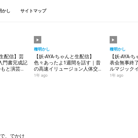
明かし
サイトマップ
種明かし
種明かし
と生配信】芸
【妖-AYA-ちゃんと生配信】
【妖-AYA
入門書完成記
色々あったよ1週間を話す｜昔
表会無事終
かもと演芸寄
の高速イリュージョン人体交換
ルマジック
ので手品しま
流したよ┃5/2 テーブルマジッ
｜告知なの
1年 ago
1年 ago
クイベント開催します｜告知な
MPTV#455
ので手品します｜MPTV#456｜
撮りで、でかけ