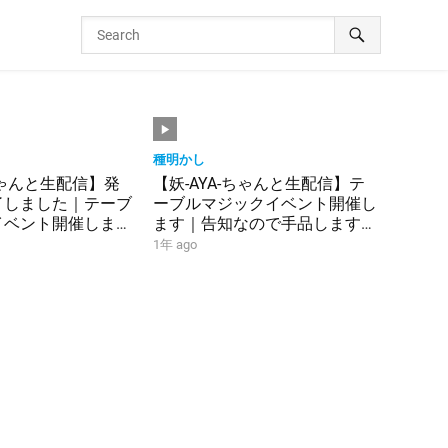
種明かし
-ちゃんと生配信】発
【妖-AYA-ちゃんと生配信】テ
了しました｜テーブ
ーブルマジックイベント開催し
イベント開催します
ます｜告知なので手品します｜
で手品します｜
MPTV#454｜
1年 ago
｜