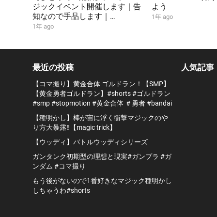
ジックイベント開催します｜告
よう
知なので手品します｜
1年 ago
MPTV#453｜
1年 ago
最近の投稿
人気記事
【コマ撮り】黄金合体 ゴルドラン！【SMP】
【黄金勇者ゴルドラン】#shorts #ゴルドラン
#smp #stopmotion #黄金合体 ＃勇者 #bandai
【種明かし】棒が宙に浮く衝撃マジックのや
り方大暴露‼️【magic trick】
【ウッディ】バトルウッディシリーズ
ガンタンク初期型の理想と現実#ガンプラ #ガ
ンダム #コマ撮り
もう後がないので1番好きなマジック種明かし
しちゃうわ#shorts