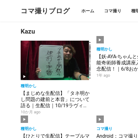
コマ撮りブログ
ホーム
コマ撮り
種
Kazu
種明かし
【妖-AYA-ちゃん
能奇術師養成講座
念配信！｜6/8お
席来てね｜告知な
1年 ago
す｜MPTV#459｜
種明かし
【まじめな生配信】「タネ明か
し問題の建前と本音」について
語る｜生配信｜10/19ラヴィア
ン祭チケット発売中｜
10か月 ago
MPTV#475｜
種明かし
コマ撮り
【ひとりで生配信】テーブルマ
Android：コマ