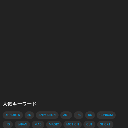
人気キーワード
#SHORTS
3D
ANIMATION
ART
DA
DC
GUNDAM
HG
JAPAN
MAD
MAGIC
MOTION
OUT
SHORT