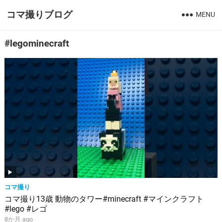
コマ撮りブログ
MENU
#legominecraft
コマ撮り
コマ撮り13歳 動物のタワー#minecraft #マインクラフト
#lego #レゴ
8か月 ago