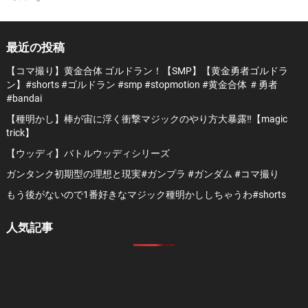
最近の投稿
【コマ撮り】黄金合体 ゴルドラン！【SMP】【黄金勇者ゴルドラ
ン】#shorts #ゴルドラン #smp #stopmotion #黄金合体 ＃勇者
#bandai
【種明かし】棒が宙に浮く衝撃マジックのやり方大暴露‼️【magic
trick】
【ウッディ】バトルウッディシリーズ
ガンタンク初期型の理想と現実#ガンプラ #ガンダム #コマ撮り
もう後がないので1番好きなマジック種明かししちゃうわ#shorts
人気記事