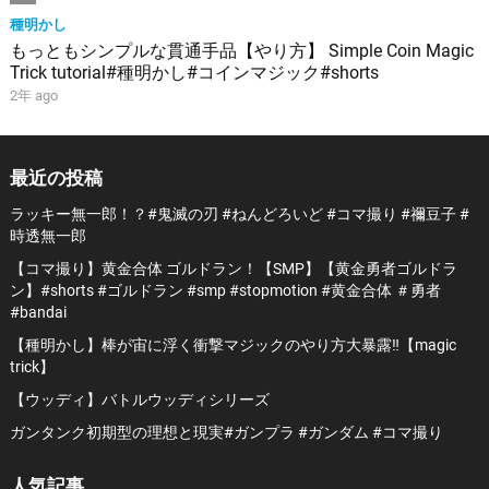
種明かし
もっともシンプルな貫通手品【やり方】 Simple Coin Magic
Trick tutorial#種明かし#コインマジック#shorts
2年 ago
最近の投稿
ラッキー無一郎！？#鬼滅の刃 #ねんどろいど #コマ撮り #禰豆子 #
時透無一郎
【コマ撮り】黄金合体 ゴルドラン！【SMP】【黄金勇者ゴルドラ
ン】#shorts #ゴルドラン #smp #stopmotion #黄金合体 ＃勇者
#bandai
【種明かし】棒が宙に浮く衝撃マジックのやり方大暴露‼️【magic
trick】
【ウッディ】バトルウッディシリーズ
ガンタンク初期型の理想と現実#ガンプラ #ガンダム #コマ撮り
人気記事