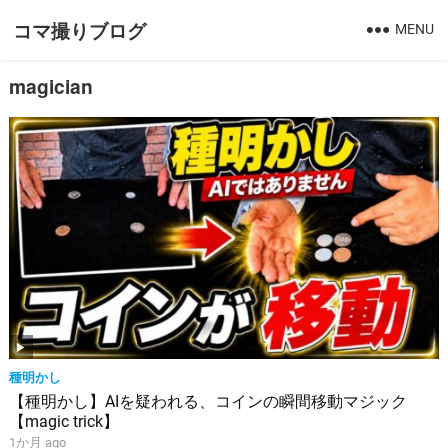
コマ撮りブログ
MENU
magician
種明かし
【種明かし】AIを疑われる、コインの瞬間移動マジック
【magic trick】
1か月 ago