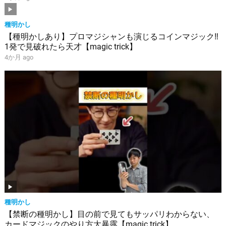
種明かし
【種明かしあり】プロマジシャンも演じるコインマジック‼️
1発で見破れたら天才【magic trick】
4か月 ago
種明かし
【禁断の種明かし】目の前で見てもサッパリわからない、
カードマジックのやり方大暴露【magic trick】