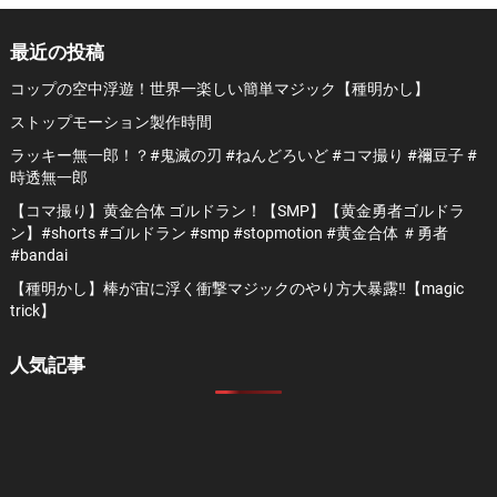
の
ペ
最近の投稿
ー
コップの空中浮遊！世界一楽しい簡単マジック【種明かし】
ジ
ストップモーション製作時間
送
ラッキー無一郎！？#鬼滅の刃 #ねんどろいど #コマ撮り #禰豆子 #
り
時透無一郎
【コマ撮り】黄金合体 ゴルドラン！【SMP】【黄金勇者ゴルドラ
ン】#shorts #ゴルドラン #smp #stopmotion #黄金合体 ＃勇者
#bandai
【種明かし】棒が宙に浮く衝撃マジックのやり方大暴露‼️【magic
trick】
人気記事