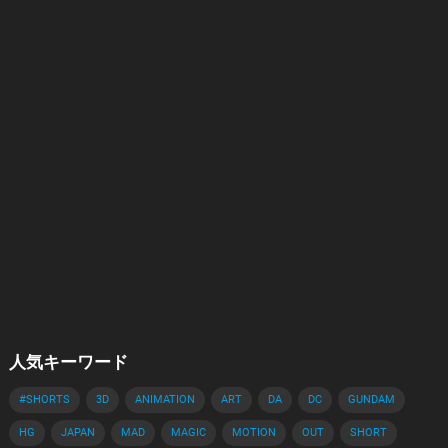
人気キーワード
#SHORTS
3D
ANIMATION
ART
DA
DC
GUNDAM
HG
JAPAN
MAD
MAGIC
MOTION
OUT
SHORT