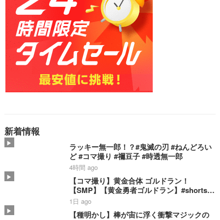
新着情報
ラッキー無一郎！？#鬼滅の刃 #ねんどろい
ど #コマ撮り #禰豆子 #時透無一郎
4時間 ago
【コマ撮り】黄金合体 ゴルドラン！
【SMP】【黄金勇者ゴルドラン】#shorts #
ゴルドラン #smp #stopmotion #黄金合体
1日 ago
＃勇者 #bandai
【種明かし】棒が宙に浮く衝撃マジックの