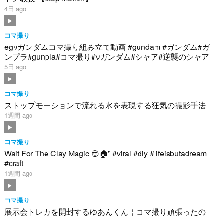
4日 ago
コマ撮り
egνガンダムコマ撮り組み立て動画 #gundam #ガンダム#ガ
ンプラ#gunpla#コマ撮り#νガンダム#シャア#逆襲のシャア
5日 ago
コマ撮り
ストップモーションで流れる水を表現する狂気の撮影手法
1週間 ago
コマ撮り
Wait For The Clay Magic 😍🏠” #viral #diy #lifeisbutadream
#craft
1週間 ago
コマ撮り
展示会トレカを開封するゆあんくん￤コマ撮り頑張ったの