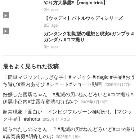
やり方大暴露‼️【magic trick】
2日 ago
【ウッディ】バトルウッディシリーズ
2日 ago
ガンタンク初期型の理想と現実#ガンプラ #
ガンダム #コマ撮り
3日 ago
最もよく見られた投稿
〔簡単マジック!ふしぎな手〕#マジック #magic #手品#おう
ち遊び#室内あそび #ショート#ショート動画
2026年5月27日
妊娠した蜜璃ちゃん #鬼滅の刃#ねんどろいど#コマ撮り#
伊黒小芭内#甘露寺蜜璃#おばみつ
2025年1月16日
超常現象！面白い！インビジブルゾーン種明かし【マジッ
ク手品】 #shorts
2025年11月3日
縛られたしのぶさん！？#鬼滅の刃#ねんどろいど#コマ撮り
#冨岡義勇#胡蝶しのぶ
2025年2月8日