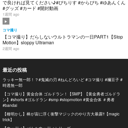
で良ければ見てください♪#ぴちりす #からぴち #ゆあんくん
#グッズ #カード #開封動画
1週間 ago
コマ撮り
【コマ撮り】だらしないウルトラマンの一日PART1【Stop
Motion】sloppy Ultraman
2週間 ago
最近の投稿
ラッキー無一郎！？#鬼滅の刃 #ねんどろいど #コマ撮り #禰豆子 #
時透無一郎
【コマ撮り】黄金合体 ゴルドラン！【SMP】【黄金勇者ゴルドラ
ン】#shorts #ゴルドラン #smp #stopmotion #黄金合体 ＃勇者
#bandai
【種明かし】棒が宙に浮く衝撃マジックのやり方大暴露‼️【magic
trick】