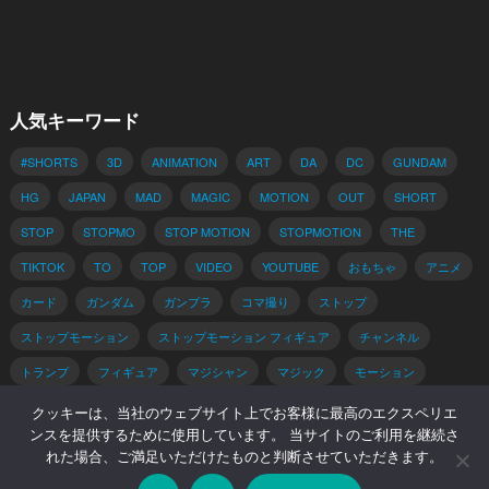
人気キーワード
#SHORTS
3D
ANIMATION
ART
DA
DC
GUNDAM
HG
JAPAN
MAD
MAGIC
MOTION
OUT
SHORT
STOP
STOPMO
STOP MOTION
STOPMOTION
THE
TIKTOK
TO
TOP
VIDEO
YOUTUBE
おもちゃ
アニメ
カード
ガンダム
ガンプラ
コマ撮り
ストップ
ストップモーション
ストップモーション フィギュア
チャンネル
トランプ
フィギュア
マジシャン
マジック
モーション
動画
手品
手品 種明かし
種明かし
簡単
解説
クッキーは、当社のウェブサイト上でお客様に最高のエクスペリエ
ンスを提供するために使用しています。 当サイトのご利用を継続さ
れた場合、ご満足いただけたものと判断させていただきます。
© 2026 コマ撮りブログ -
WordPress Video Theme
by
WPEnjoy