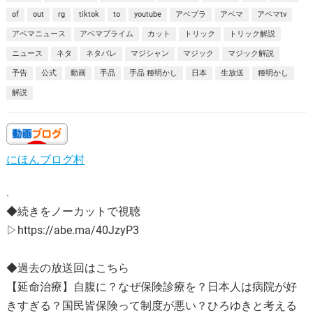
of
out
rg
tiktok
to
youtube
アベプラ
アベマ
アベマtv
アベマニュース
アベマプライム
カット
トリック
トリック解説
ニュース
ネタ
ネタバレ
マジシャン
マジック
マジック解説
予告
公式
動画
手品
手品 種明かし
日本
生放送
種明かし
解説
にほんブログ村
.
◆続きをノーカットで視聴
▷https://abe.ma/40JzyP3
◆過去の放送回はこちら
【延命治療】自腹に？なぜ保険診療を？日本人は病院が好
きすぎる？国民皆保険って制度が悪い？ひろゆきと考える