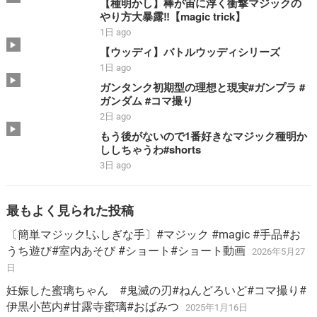
【種明かし】棒が宙に浮く衝撃マジックの
やり方大暴露‼️【magic trick】
1日 ago
【ウッディ】バトルウッディシリーズ
1日 ago
ガンタンク初期型の理想と現実#ガンプラ #
ガンダム #コマ撮り
2日 ago
もう後がないので1番好きなマジック種明か
ししちゃうわ#shorts
3日 ago
最もよく見られた投稿
〔簡単マジック!ふしぎな手〕#マジック #magic #手品#お
うち遊び#室内あそび #ショート#ショート動画
2026年5月27
日
妊娠した蜜璃ちゃん #鬼滅の刃#ねんどろいど#コマ撮り#
伊黒小芭内#甘露寺蜜璃#おばみつ
2025年1月16日