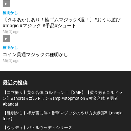
種明かし
〔タネあかしあり！輪ゴムマジック3選！〕#おうち遊び
#magic #マジック #手品#ショート
3週間 ago
種明かし
コイン貫通マジックの種明かし
3週間 ago
最近の投稿
【コマ撮り】黄金合体 ゴルドラン！【SMP】【黄金勇者ゴルドラ
ン】#shorts #ゴルドラン #smp #stopmotion #黄金合体 ＃勇者
#bandai
【種明かし】棒が宙に浮く衝撃マジックのやり方大暴露‼️【magic
trick】
【ウッディ】バトルウッディシリーズ