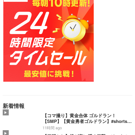
新着情報
【コマ撮り】黄金合体 ゴルドラン！
【SMP】【黄金勇者ゴルドラン】#shorts #
ゴルドラン #smp #stopmotion #黄金合体
11時間 ago
＃勇者 #bandai