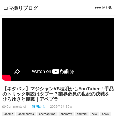
コマ撮りブログ
MENU
【ネタバレ】マジシャンVS種明かしYouTuber！手品
のトリック解説はタブー？業界必見の世紀の決戦を
ひろゆきと観戦｜アベプラ
種明かし
Comments off
|
·
2026年6月30日
abema
abemanews
abemaprime
abematv
android
new
news