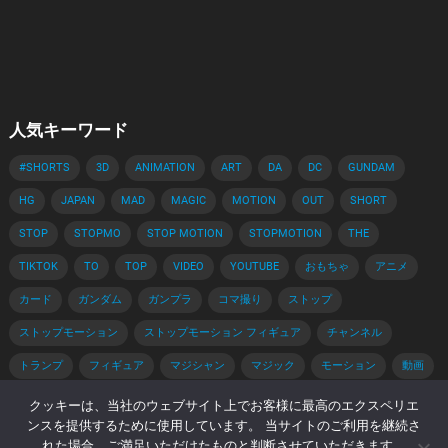
人気キーワード
#SHORTS
3D
ANIMATION
ART
DA
DC
GUNDAM
HG
JAPAN
MAD
MAGIC
MOTION
OUT
SHORT
STOP
STOPMO
STOP MOTION
STOPMOTION
THE
TIKTOK
TO
TOP
VIDEO
YOUTUBE
おもちゃ
アニメ
カード
ガンダム
ガンプラ
コマ撮り
ストップ
ストップモーション
ストップモーション フィギュア
チャンネル
トランプ
フィギュア
マジシャン
マジック
モーション
動画
手品
手品 種明かし
種明かし
簡単
解説
クッキーは、当社のウェブサイト上でお客様に最高のエクスペリエ
ンスを提供するために使用しています。 当サイトのご利用を継続さ
れた場合、ご満足いただけたものと判断させていただきます。