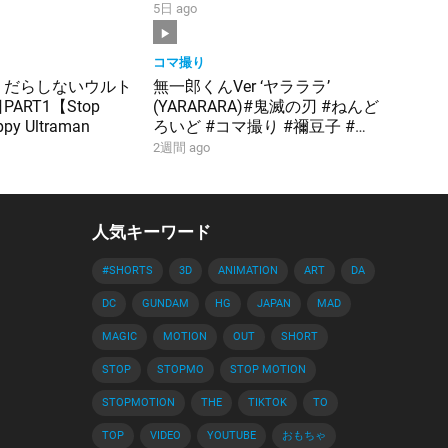
ダム#シャア#逆襲のシャア
5日 ago
コマ撮り
】だらしないウルト
無一郎くんVer ‘ヤラララ’
ART1【Stop
(YARARARA)#鬼滅の刃 #ねんど
py Ultraman
ろいど #コマ撮り #禰豆子 #炭
治郎 #胡蝶しのぶ #時透無一郎
2週間 ago
#甘露寺蜜璃 #堕姫
人気キーワード
#SHORTS
3D
ANIMATION
ART
DA
DC
GUNDAM
HG
JAPAN
MAD
MAGIC
MOTION
OUT
SHORT
STOP
STOPMO
STOP MOTION
STOPMOTION
THE
TIKTOK
TO
TOP
VIDEO
YOUTUBE
おもちゃ