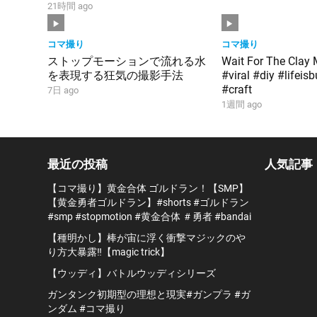
#smp #stopmotion #黄金合体
21時間 ago
＃勇者 #bandai
コマ撮り
コマ撮り
ストップモーションで流れる水
Wait For The Clay
を表現する狂気の撮影手法
#viral #diy #lifei
#craft
7日 ago
1週間 ago
最近の投稿
人気記事
【コマ撮り】黄金合体 ゴルドラン！【SMP】
【黄金勇者ゴルドラン】#shorts #ゴルドラン
#smp #stopmotion #黄金合体 ＃勇者 #bandai
【種明かし】棒が宙に浮く衝撃マジックのや
り方大暴露‼️【magic trick】
【ウッディ】バトルウッディシリーズ
ガンタンク初期型の理想と現実#ガンプラ #ガ
ンダム #コマ撮り