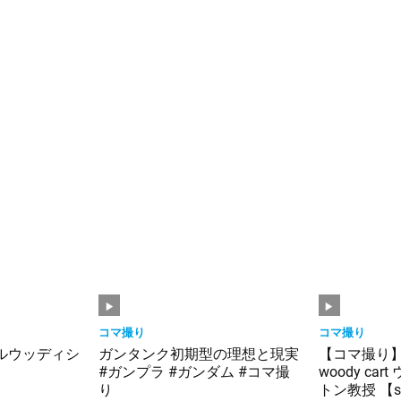
コマ撮り
コマ撮り
ルウッディシ
ガンタンク初期型の理想と現実
【コマ撮り
#ガンプラ #ガンダム #コマ撮
woody ca
り
トン教授 【st