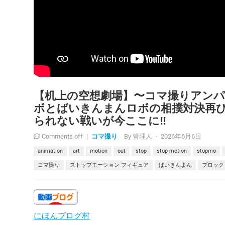
【机上の空想劇場】〜コマ撮りアンパ
ボとばいきんまんロボの相撲対決再び
られない戦いが今ここに‼︎
Comments off
|
コマ撮り
By
管理人
·
2026年6月6日
animation
art
motion
out
stop
stop motion
stopmo
コマ撮り
ストップモーション フィギュア
ばいきんまん
ブロック
にほんブログ村