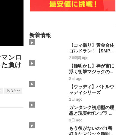
新着情報
【コマ撮り】黄金合体
ゴルドラン！【SMP】
ンマンロ
【黄金勇者ゴルドラ
21時間 ago
ン】#shorts #ゴルド
した負け
【種明かし】棒が宙に
ラン #smp
浮く衝撃マジックのや
#stopmotion #黄金合
り方大暴露‼️【magic
2日 ago
体 ＃勇者 #bandai
trick】
【ウッディ】バトルウ
ン
おもちゃ
ッディシリーズ
2日 ago
ガンタンク初期型の理
想と現実#ガンプラ #
ガンダム #コマ撮り
3日 ago
もう後がないので1番
好きなマジック種明か