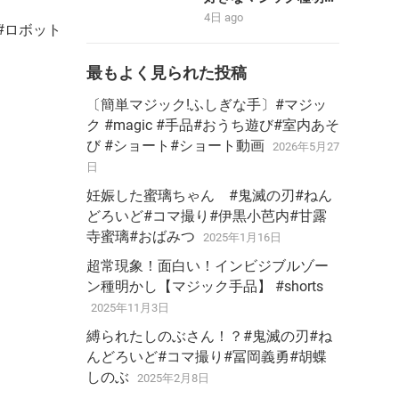
ししちゃうわ#shorts
4日 ago
形 #ロボット
最もよく見られた投稿
〔簡単マジック!ふしぎな手〕#マジッ
ク #magic #手品#おうち遊び#室内あそ
び #ショート#ショート動画
2026年5月27
日
妊娠した蜜璃ちゃん #鬼滅の刃#ねん
どろいど#コマ撮り#伊黒小芭内#甘露
寺蜜璃#おばみつ
2025年1月16日
超常現象！面白い！インビジブルゾー
ン種明かし【マジック手品】 #shorts
2025年11月3日
縛られたしのぶさん！？#鬼滅の刃#ね
んどろいど#コマ撮り#冨岡義勇#胡蝶
しのぶ
2025年2月8日