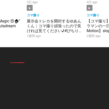
3日 ago
4日 ago
コマ撮り
コマ撮り
 Magic 😍🏠”
展示会トレカを開封するゆあん
【コマ撮り
sbutadream
くん￤コマ撮り頑張ったので良
ラマンの一日P
ければ見てください♪#ぴちり
Motion】slop
す #からぴち #ゆあんくん #グ
1週間 ago
2週間 ago
ッズ #カード #開封動画