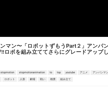
ンマン〜「ロボットずもうPart２」アンパ
‼︎ロボを組み立ててさらにグレードアップ
stopmotion
stopmotionanimation
to
top
youtube
アニメ
アンパンマ
ロボット
人形
劇場
戦い
相撲
組み立て