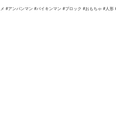
コマ撮り #アニメ #アンパンマン #バイキンマン #ブロック #おもちゃ #人