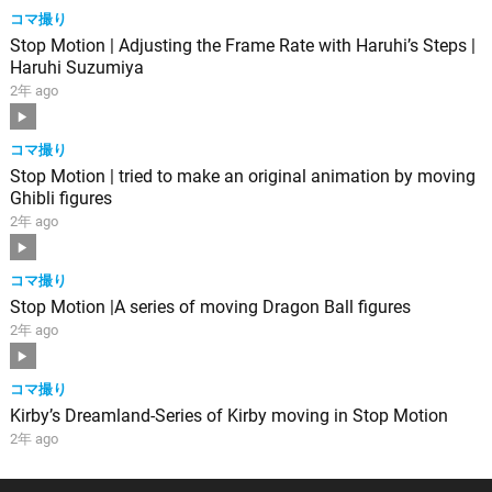
コマ撮り
Stop Motion | Adjusting the Frame Rate with Haruhi’s Steps |
Haruhi Suzumiya
2年 ago
コマ撮り
Stop Motion | tried to make an original animation by moving
Ghibli figures
2年 ago
コマ撮り
Stop Motion |A series of moving Dragon Ball figures
2年 ago
コマ撮り
Kirby’s Dreamland-Series of Kirby moving in Stop Motion
2年 ago