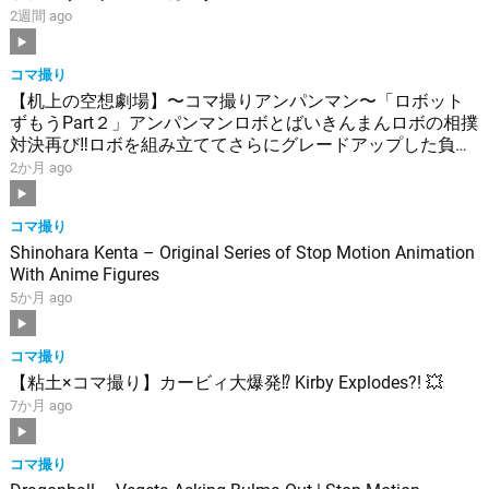
2週間 ago
コマ撮り
【机上の空想劇場】〜コマ撮りアンパンマン〜「ロボット
ずもうPart２」アンパンマンロボとばいきんまんロボの相撲
対決再び‼︎ロボを組み立ててさらにグレードアップした負け
られない戦いが今ここに‼︎
2か月 ago
コマ撮り
Shinohara Kenta – Original Series of Stop Motion Animation
With Anime Figures
5か月 ago
コマ撮り
【粘土×コマ撮り】カービィ大爆発⁉︎ Kirby Explodes?! 💥
7か月 ago
コマ撮り