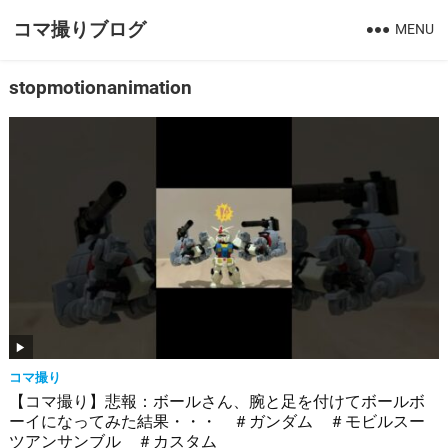
コマ撮りブログ
MENU
stopmotionanimation
コマ撮り
【コマ撮り】悲報：ボールさん、腕と足を付けてボールボ
ーイになってみた結果・・・ ＃ガンダム ＃モビルスー
ツアンサンブル ＃カスタム