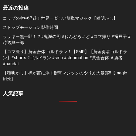
最近の投稿
コップの空中浮遊！世界一楽しい簡単マジック【種明かし】
ストップモーション製作時間
ラッキー無一郎！？#鬼滅の刃 #ねんどろいど #コマ撮り #禰豆子 #
時透無一郎
【コマ撮り】黄金合体 ゴルドラン！【SMP】【黄金勇者ゴルドラ
ン】#shorts #ゴルドラン #smp #stopmotion #黄金合体 ＃勇者
#bandai
【種明かし】棒が宙に浮く衝撃マジックのやり方大暴露‼️【magic
trick】
人気記事