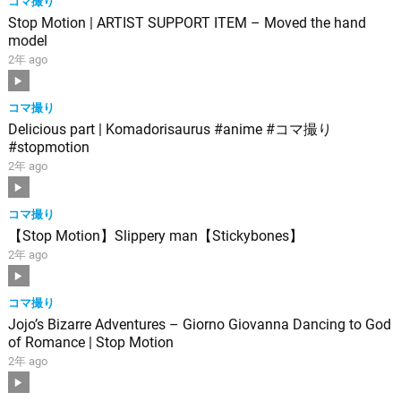
コマ撮り
Stop Motion | ARTIST SUPPORT ITEM – Moved the hand
model
2年 ago
コマ撮り
Delicious part | Komadorisaurus #anime #コマ撮り
#stopmotion
2年 ago
コマ撮り
【Stop Motion】Slippery man【Stickybones】
2年 ago
コマ撮り
Jojo’s Bizarre Adventures – Giorno Giovanna Dancing to God
of Romance | Stop Motion
2年 ago