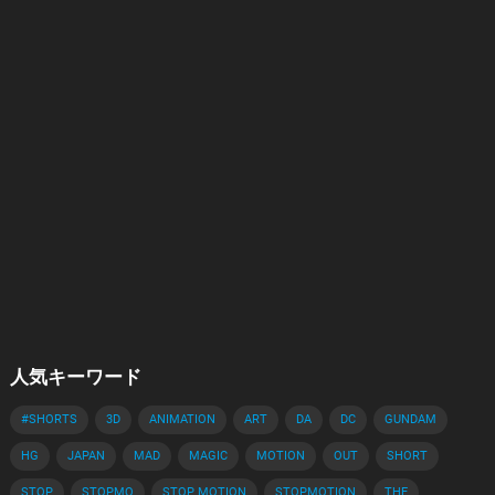
人気キーワード
#SHORTS
3D
ANIMATION
ART
DA
DC
GUNDAM
HG
JAPAN
MAD
MAGIC
MOTION
OUT
SHORT
STOP
STOPMO
STOP MOTION
STOPMOTION
THE