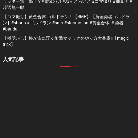
ラッキー無一郎！？#鬼滅の刃 #ねんどろいど #コマ撮り #禰豆子 #
時透無一郎
【コマ撮り】黄金合体 ゴルドラン！【SMP】【黄金勇者ゴルドラ
ン】#shorts #ゴルドラン #smp #stopmotion #黄金合体 ＃勇者
#bandai
【種明かし】棒が宙に浮く衝撃マジックのやり方大暴露‼️【magic
trick】
人気記事