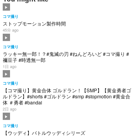
コマ撮り
ストップモーション製作時間
45分 ago
コマ撮り
ラッキー無一郎！？#鬼滅の刃 #ねんどろいど #コマ撮り #
禰豆子 #時透無一郎
1日 ago
コマ撮り
【コマ撮り】黄金合体 ゴルドラン！【SMP】【黄金勇者ゴ
ルドラン】#shorts #ゴルドラン #smp #stopmotion #黄金合
体 ＃勇者 #bandai
2日 ago
コマ撮り
【ウッディ】バトルウッディシリーズ