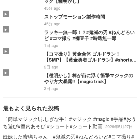
ック【種明かし】
45分 ago
ストップモーション製作時間
45分 ago
ラッキー無一郎！？#鬼滅の刃 #ねんどろい
ど #コマ撮り #禰豆子 #時透無一郎
1日 ago
【コマ撮り】黄金合体 ゴルドラン！
【SMP】【黄金勇者ゴルドラン】#shorts #
ゴルドラン #smp #stopmotion #黄金合体
2日 ago
＃勇者 #bandai
【種明かし】棒が宙に浮く衝撃マジックの
やり方大暴露‼️【magic trick】
3日 ago
最もよく見られた投稿
〔簡単マジック!ふしぎな手〕#マジック #magic #手品#おう
ち遊び#室内あそび #ショート#ショート動画
2026年5月27日
妊娠した蜜璃ちゃん #鬼滅の刃#ねんどろいど#コマ撮り#