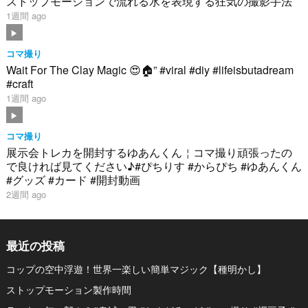
ストップモーションで流れる水を表現する狂気の撮影手法
1週間 ago
コマ撮り
Wait For The Clay Magic 😍🏠” #viral #diy #lifeisbutadream
#craft
1週間 ago
コマ撮り
展示会トレカを開封するゆあんくん￤コマ撮り頑張ったの
で良ければ見てください♪#ぴちりす #からぴち #ゆあんくん
#グッズ #カード #開封動画
2週間 ago
最近の投稿
コップの空中浮遊！世界一楽しい簡単マジック【種明かし】
ストップモーション製作時間