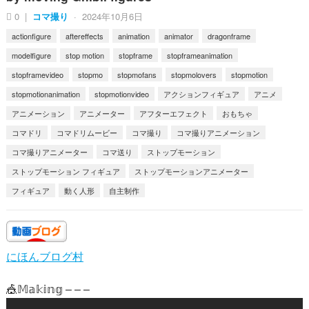
0
|
コマ撮り
·
2024年10月6日
actionfigure
aftereffects
animation
animator
dragonframe
modelfigure
stop motion
stopframe
stopframeanimation
stopframevideo
stopmo
stopmofans
stopmolovers
stopmotion
stopmotionanimation
stopmotionvideo
アクションフィギュア
アニメ
アニメーション
アニメーター
アフターエフェクト
おもちゃ
コマドリ
コマドリムービー
コマ撮り
コマ撮りアニメーション
コマ撮りアニメーター
コマ送り
ストップモーション
ストップモーション フィギュア
ストップモーションアニメーター
フィギュア
動く人形
自主制作
にほんブログ村
🎪𝕄𝕒𝕜𝕚𝕟𝕘 – – –