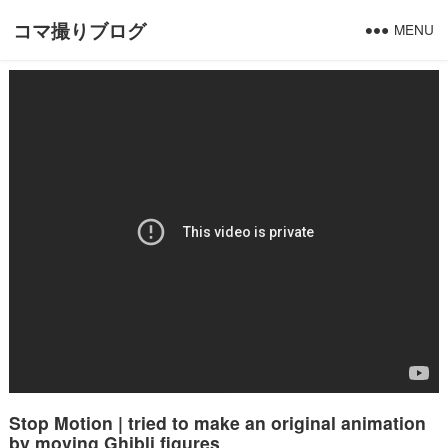
コマ撮りブログ
MENU
Stop Motion | tried to make an original animation
by moving Ghibli figures