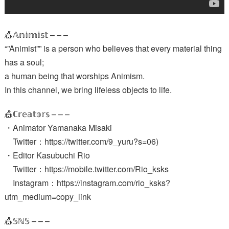
🎪𝔸𝕟𝕚𝕞𝕚𝕤𝕥 – – –
“”Animist”” is a person who believes that every material thing
has a soul;
a human being that worships Animism.
In this channel, we bring lifeless objects to life.
🎪ℂ𝕣𝕖𝕒𝕥𝕠𝕣𝕤 – – –
・Animator Yamanaka Misaki
Twitter：https://twitter.com/9_yuru?s=06)
・Editor Kasubuchi Rio
Twitter：https://mobile.twitter.com/Rio_ksks
Instagram：https://instagram.com/rio_ksks?
utm_medium=copy_link
🎪𝕊ℕ𝕊 – – –