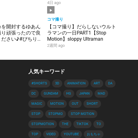
4日 ago
コマ撮り
カを開封するゆあん
【コマ撮り】だらしないウルト
撮り頑張ったので良
ラマンの一日PART1【Stop
ださい♪#ぴちり
Motion】sloppy Ultraman
 #ゆあんくん #グ
2週間 ago
ド #開封動画
人気キーワード
#SHORTS
3D
ANIMATION
ART
DA
DC
GUNDAM
HG
JAPAN
MAD
MAGIC
MOTION
OUT
SHORT
STOP
STOPMO
STOP MOTION
STOPMOTION
THE
TIKTOK
TO
TOP
VIDEO
YOUTUBE
おもちゃ