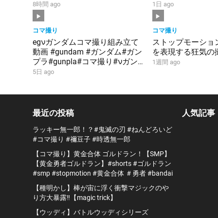
#smp #stopmot
8時間 ago
1日 ago
＃勇者 #bandai
コマ撮り
コマ撮り
egνガンダムコマ撮り組み立て
ストップモーショ
動画 #gundam #ガンダム#ガン
を表現する狂気の
プラ#gunpla#コマ撮り#νガン
1週間 ago
ダム#シャア#逆襲のシャア
5日 ago
最近の投稿
人気記事
ラッキー無一郎！？#鬼滅の刃 #ねんどろいど
#コマ撮り #禰豆子 #時透無一郎
【コマ撮り】黄金合体 ゴルドラン！【SMP】
【黄金勇者ゴルドラン】#shorts #ゴルドラン
#smp #stopmotion #黄金合体 ＃勇者 #bandai
【種明かし】棒が宙に浮く衝撃マジックのや
り方大暴露‼️【magic trick】
【ウッディ】バトルウッディシリーズ