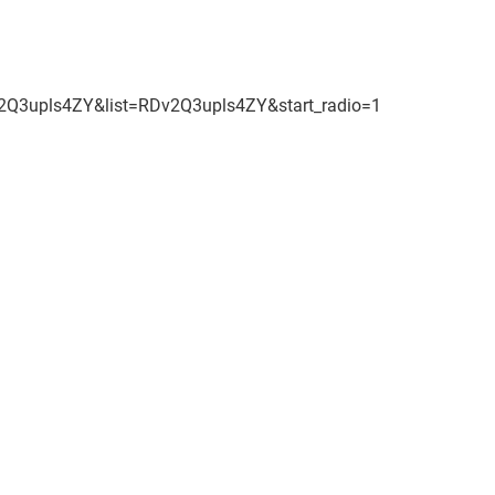
upls4ZY&list=RDv2Q3upls4ZY&start_radio=1