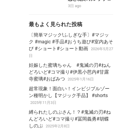
ガンダム #コマ撮り
3日 ago
最もよく見られた投稿
〔簡単マジック!ふしぎな手〕#マジッ
ク #magic #手品#おうち遊び#室内あそ
び #ショート#ショート動画
2026年5月27
日
妊娠した蜜璃ちゃん #鬼滅の刃#ねん
どろいど#コマ撮り#伊黒小芭内#甘露
寺蜜璃#おばみつ
2025年1月16日
超常現象！面白い！インビジブルゾー
ン種明かし【マジック手品】 #shorts
2025年11月3日
縛られたしのぶさん！？#鬼滅の刃#ね
んどろいど#コマ撮り#冨岡義勇#胡蝶
しのぶ
2025年2月8日