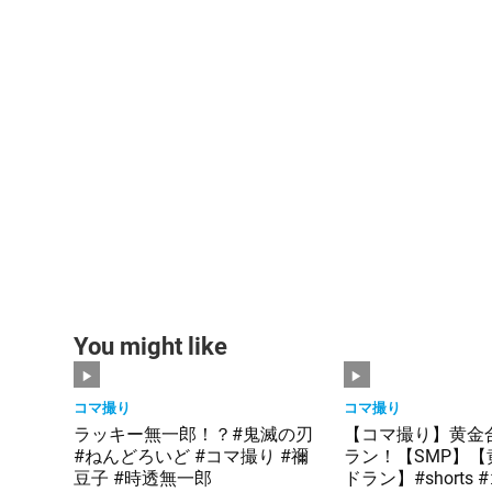
You might like
コマ撮り
コマ撮り
ラッキー無一郎！？#鬼滅の刃
【コマ撮り】黄金
#ねんどろいど #コマ撮り #禰
ラン！【SMP】
豆子 #時透無一郎
ドラン】#shorts