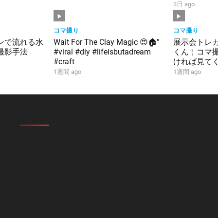
ion #黄金合体
3日 ago
コマ撮り
コマ撮り
ンで流れる水
Wait For The Clay Magic 😍🏠”
展示会トレ
撮影手法
#viral #diy #lifeisbutadream
くん￤コマ
#craft
ければ見てく
す #からぴち
1週間 ago
1週間 ago
ッズ #カー