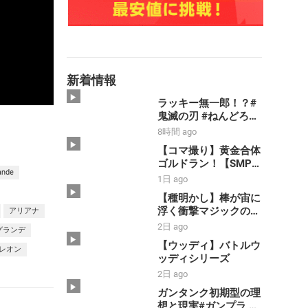
新着情報
ラッキー無一郎！？#
鬼滅の刃 #ねんどろい
ど #コマ撮り #禰豆子
8時間 ago
#時透無一郎
【コマ撮り】黄金合体
ゴルドラン！【SMP】
ande
【黄金勇者ゴルドラ
1日 ago
ン】#shorts #ゴルド
【種明かし】棒が宙に
ラン #smp
浮く衝撃マジックのや
アリアナ
#stopmotion #黄金合
り方大暴露‼️【magic
2日 ago
体 ＃勇者 #bandai
グランデ
trick】
【ウッディ】バトルウ
レオン
ッディシリーズ
2日 ago
ガンタンク初期型の理
想と現実#ガンプラ #