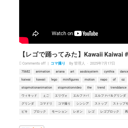
【レゴで踊ってみた】Kawaii Kaiwa
Comments off
|
コマ撮り
By
管理人
·
2025年7月17日
75682
animation
ariana
art
asobisystem
cynthia
danc
kaiwai
kawaii
lego
minifigures
motion
napo
of
oz
stopmotionanimation
stopmotionvideo
the
trend
trenddance
ウィキッド
ぇご
エリヴォ
エルファバ
エルファバ＆グリンダ
グリンダ
コマドリ
コマ撮り
シンシア
ストップ
ストップ
ピキ
ブロック
モーション
レオン
レゴ
レゴブロック