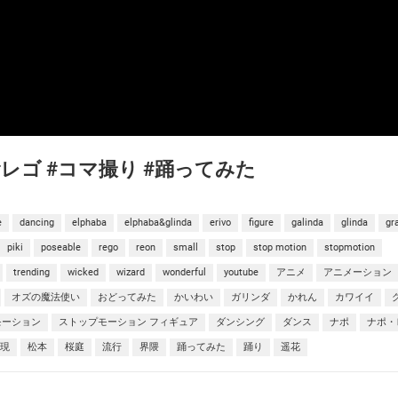
i #レゴ #コマ撮り #踊ってみた
e
dancing
elphaba
elphaba&glinda
erivo
figure
galinda
glinda
gr
piki
poseable
rego
reon
small
stop
stop motion
stopmotion
trending
wicked
wizard
wonderful
youtube
アニメ
アニメーション
オズの魔法使い
おどってみた
かいわい
ガリンダ
かれん
カワイイ
モーション
ストップモーション フィギュア
ダンシング
ダンス
ナポ
ナポ・
再現
松本
桜庭
流行
界隈
踊ってみた
踊り
遥花